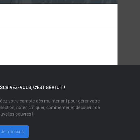
NSCRIVEZ-VOUS, C'EST GRATUIT !
éez votre compte dès maintenant pour gérer votre
llection, noter, critiquer, commenter et découvrir de
uvelles oeuvres !
Je m'inscris