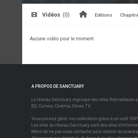
Vidéos
(0)
Editions
Chapitr
Aucune vidéo pour le moment
A PROPOS DE SANCTUARY
Le réseau Sanctuary regroupe des sites thématiques 
BD, Comics, Cinéma, Séries TV.
Vous pouvez gérer vos collections grâce à un outil 100%
Les sites du réseau Sanctuary sont des sites d'informati
Merci de ne pas nous contacter pour obtenir du scantr