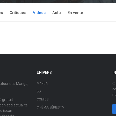
es
Critiques
Videos
Actu
En vente
UNIVERS
I
autour des Manga,
MANGA
Cr
co
BD
no
 gratuit.
COMICS
on et d'actualité.
CINÉMA/SÉRIES TV
ad (scan