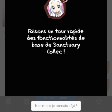
9
8
9
8
Raconte-moi un manga 29 - Lady Oscar
jeu. 20 févr. 2014
Inscris-toi pour 
entrer ta collection !
Non merci je connais déjà !
Collec
Shop. list
Planning
Animes
Découvrir
Envies