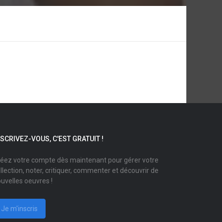
NSCRIVEZ-VOUS, C'EST GRATUIT !
éez votre compte dès maintenant pour gérer votre
llection, noter, critiquer, commenter et découvrir de
uvelles oeuvres !
Je m'inscris