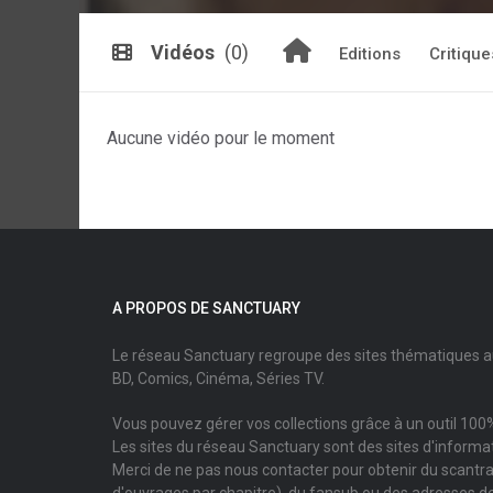
Vidéos
(0)
Editions
Critique
Aucune vidéo pour le moment
A PROPOS DE SANCTUARY
Le réseau Sanctuary regroupe des sites thématiques 
BD, Comics, Cinéma, Séries TV.
Vous pouvez gérer vos collections grâce à un outil 100%
Les sites du réseau Sanctuary sont des sites d'informati
Merci de ne pas nous contacter pour obtenir du scantr