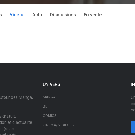
s
Videos
Actu
Discussions
En vente
UNIVERS
I
autour des Manga,
MANGA
Cr
co
BD
no
 gratuit.
COMICS
on et d'actualité.
CINÉMA/SÉRIES TV
ad (scan