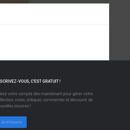
NSCRIVEZ-VOUS, C'EST GRATUIT !
éez votre compte dès maintenant pour gérer votre
llection, noter, critiquer, commenter et découvrir de
uvelles oeuvres !
Je m'inscris