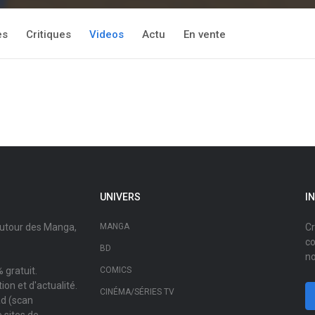
es
Critiques
Videos
Actu
En vente
UNIVERS
I
autour des Manga,
MANGA
Cr
co
BD
no
 gratuit.
COMICS
on et d'actualité.
CINÉMA/SÉRIES TV
ad (scan