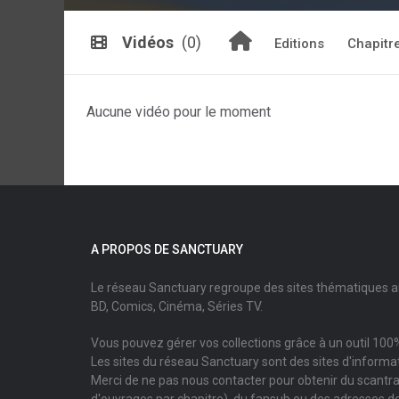
Vidéos
(0)
Editions
Chapitr
Aucune vidéo pour le moment
A PROPOS DE SANCTUARY
Le réseau Sanctuary regroupe des sites thématiques 
BD, Comics, Cinéma, Séries TV.
Vous pouvez gérer vos collections grâce à un outil 100%
Les sites du réseau Sanctuary sont des sites d'informati
Merci de ne pas nous contacter pour obtenir du scantr