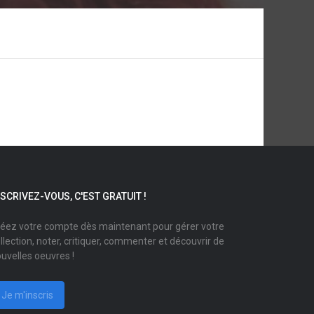
NSCRIVEZ-VOUS, C'EST GRATUIT !
éez votre compte dès maintenant pour gérer votre
llection, noter, critiquer, commenter et découvrir de
uvelles oeuvres !
Je m'inscris