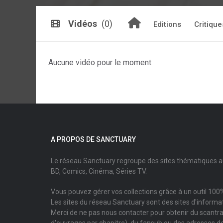
Vidéos
(0)
Editions
Critique
Aucune vidéo pour le moment
A PROPOS DE SANCTUARY
Le réseau Sanctuary regroupe des sites thématiques 
BD, Comics, Cinéma, Séries TV.
Vous pouvez gérer vos collections grâce à un outil 100%
Les sites du réseau Sanctuary sont des sites d'informati
Merci de ne pas nous contacter pour obtenir du scantr