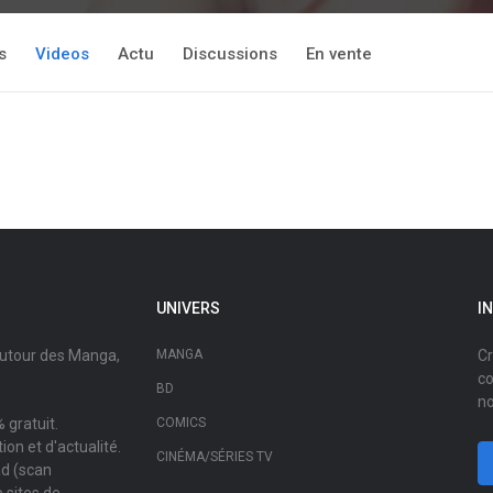
s
Videos
Actu
Discussions
En vente
UNIVERS
I
autour des Manga,
MANGA
Cr
co
BD
no
 gratuit.
COMICS
on et d'actualité.
CINÉMA/SÉRIES TV
ad (scan