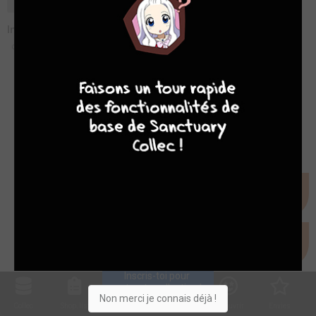
Instant dessin : Iban Coello dessine Spider Man
dim. 19 juin 2016
4
7
8
7
Inscris-toi pour 
entrer ta collection !
Non merci je connais déjà !
Collec
Shop. list
Planning
Animes
Découvrir
Envies