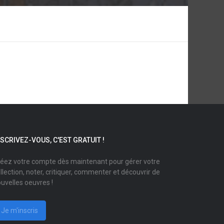
NSCRIVEZ-VOUS, C'EST GRATUIT !
éez votre compte dès maintenant pour gérer votre
llection, noter, critiquer, commenter et découvrir de
uvelles oeuvres !
Je m'inscris