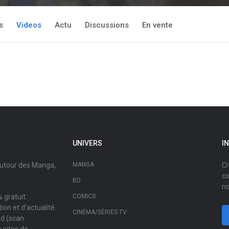
s
Videos
Actu
Discussions
En vente
UNIVERS
I
autour des Manga,
MANGA
Cr
co
BD
no
 gratuit.
COMICS
on et d'actualité.
CINÉMA/SÉRIES TV
ad (scan