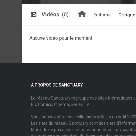
Vidéos
(0)
Editions
Critique
Aucune vidéo pour le moment
A PROPOS DE SANCTUARY
Le réseau Sanctuary regroupe des sites thématiques 
BD, Comics, Cinéma, Séries TV.
Vous pouvez gérer vos collections grâce à un outil 100%
Les sites du réseau Sanctuary sont des sites d'informati
Merci de ne pas nous contacter pour obtenir du scantr