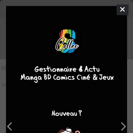
Vidéos sur Bluesman
Vidéos
(0)
Aucune vidéo pour le moment