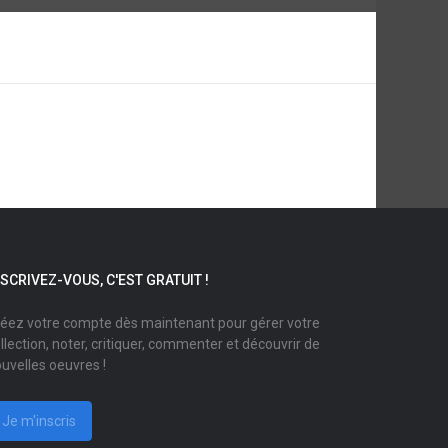
NSCRIVEZ-VOUS, C'EST GRATUIT !
éez votre compte dès maintenant pour gérer votre
llection, noter, critiquer, commenter et découvrir de
uvelles oeuvres !
Je m'inscris