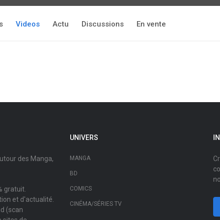
s
Videos
Actu
Discussions
En vente
UNIVERS
I
autour des Manga,
MANGA
Cr
co
BD
no
 gratuit.
COMICS
on et d'actualité.
CINÉMA/SÉRIES TV
ad (scan