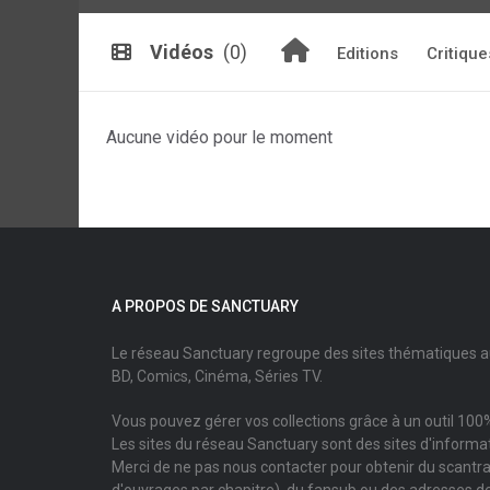
Vidéos
(0)
Editions
Critique
Aucune vidéo pour le moment
A PROPOS DE SANCTUARY
Le réseau Sanctuary regroupe des sites thématiques 
BD, Comics, Cinéma, Séries TV.
Vous pouvez gérer vos collections grâce à un outil 100%
Les sites du réseau Sanctuary sont des sites d'informati
Merci de ne pas nous contacter pour obtenir du scantr