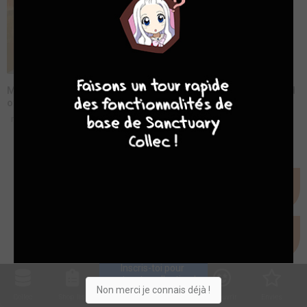
4
7
8
7
Manga Sanctuary - L'émission S01E04 - The Heroic Legend
of Arslân / Sangsues
mer. 20 mai 2015
Inscris-toi pour 
entrer ta collection !
Non merci je connais déjà !
Collec
Shop. list
Planning
Animes
Découvrir
Envies