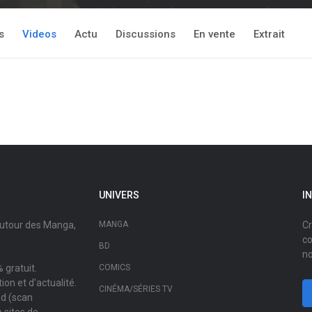
s
Videos
Actu
Discussions
En vente
Extrait
UNIVERS
I
autour des Manga,
MANGA
Cr
co
BD
no
 gratuit.
COMICS
on et d'actualité.
CINÉMA/SÉRIES TV
ad (scan