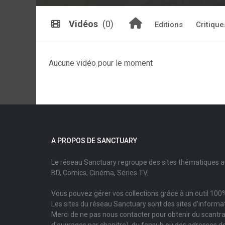
Vidéos
(0)
Editions
Critique
Aucune vidéo pour le moment
A PROPOS DE SANCTUARY
Le réseau Sanctuary regroupe des sites thématiques 
BD, Comics, Cinéma, Séries TV.
Vous pouvez gérer vos collections grâce à un outil 100%
Les sites du réseau Sanctuary sont des sites d'informati
Merci de ne pas nous contacter pour obtenir du scantr