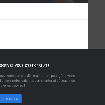
NSCRIVEZ-VOUS, C'EST GRATUIT !
éez votre compte dès maintenant pour gérer votre
llection, noter, critiquer, commenter et découvrir de
uvelles oeuvres !
Je m'inscris