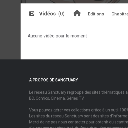
Vidéos
(0)
Editions
Chapitr
Aucune vidéo pour le moment
A PROPOS DE SANCTUARY
Le réseau Sanctuary regroupe des sites thématiques 
BD, Comics, Cinéma, Séries TV.
Vous pouvez gérer vos collections grâce à un outil 100%
Les sites du réseau Sanctuary sont des sites d'informati
Merci de ne pas nous contacter pour obtenir du scantr