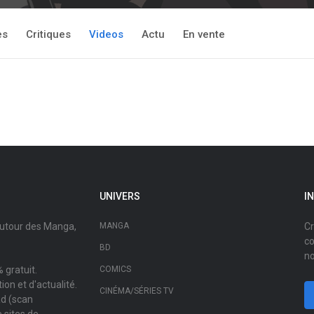
es
Critiques
Videos
Actu
En vente
UNIVERS
I
autour des Manga,
MANGA
Cr
co
BD
no
 gratuit.
COMICS
on et d'actualité.
CINÉMA/SÉRIES TV
ad (scan