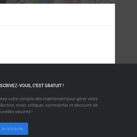
NSCRIVEZ-VOUS, C'EST GRATUIT !
éez votre compte dès maintenant pour gérer votre
llection, noter, critiquer, commenter et découvrir de
uvelles oeuvres !
Je m'inscris