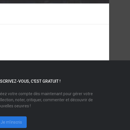
NSCRIVEZ-VOUS, C'EST GRATUIT !
éez votre compte dès maintenant pour gérer votre
llection, noter, critiquer, commenter et découvrir de
uvelles oeuvres !
Je m'inscris