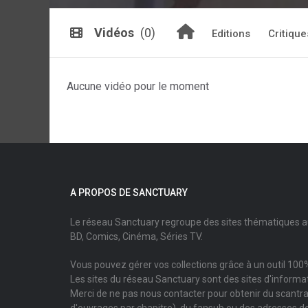
Vidéos
(0)
Editions
Critique
Aucune vidéo pour le moment
A PROPOS DE SANCTUARY
Le réseau Sanctuary regroupe des sites thématiques 
BD, Comics, Cinéma, Séries TV.
Vous pouvez gérer vos collections grâce à un outil 100%
Les sites du réseau Sanctuary sont des sites d'informati
Merci de ne pas nous contacter pour obtenir du scantr