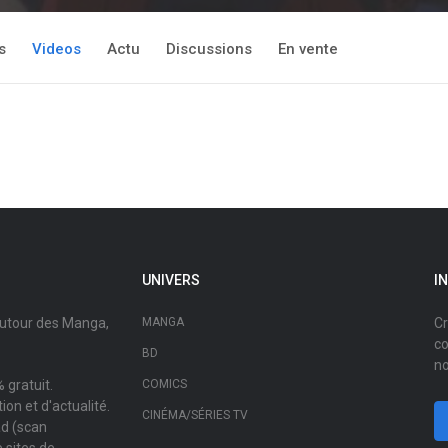
s
Videos
Actu
Discussions
En vente
UNIVERS
I
autour des Manga,
MANGA
Cr
co
BD
no
 gratuit.
COMICS
on et d'actualité.
CINÉMA/SÉRIES TV
ad (scan