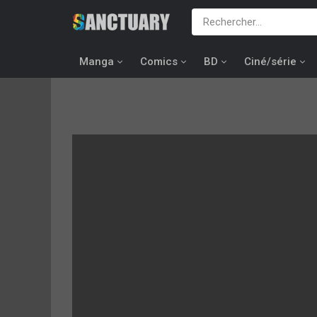
Manga
Comics
BD
Ciné/série