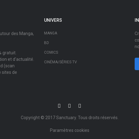
UNIVERS
I
autour des Manga,
MANGA
Cr
co
BD
no
 gratuit.
COMICS
on et d'actualité.
CINÉMA/SÉRIES TV
ad (scan
 sites de
Copyright © 2017
Sanctuary
. Tous droits réservés.
Paramètres cookies