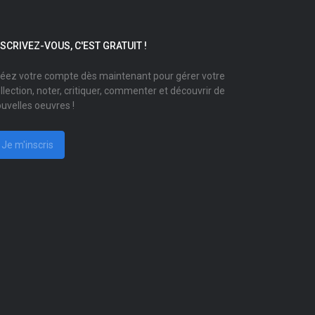
NSCRIVEZ-VOUS, C'EST GRATUIT !
éez votre compte dès maintenant pour gérer votre
llection, noter, critiquer, commenter et découvrir de
uvelles oeuvres !
Je m'inscris