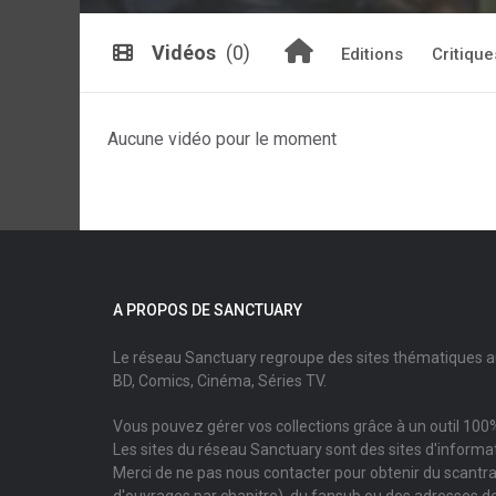
Vidéos
(0)
Editions
Critique
Aucune vidéo pour le moment
A PROPOS DE SANCTUARY
Le réseau Sanctuary regroupe des sites thématiques 
BD, Comics, Cinéma, Séries TV.
Vous pouvez gérer vos collections grâce à un outil 100%
Les sites du réseau Sanctuary sont des sites d'informati
Merci de ne pas nous contacter pour obtenir du scantr