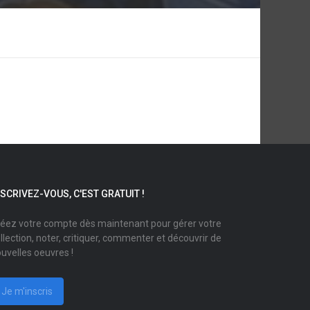
NSCRIVEZ-VOUS, C'EST GRATUIT !
éez votre compte dès maintenant pour gérer votre
llection, noter, critiquer, commenter et découvrir de
uvelles oeuvres !
Je m'inscris