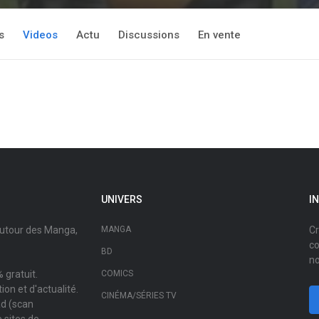
s
Videos
Actu
Discussions
En vente
UNIVERS
I
autour des Manga,
MANGA
Cr
co
BD
no
 gratuit.
COMICS
on et d'actualité.
CINÉMA/SÉRIES TV
ad (scan