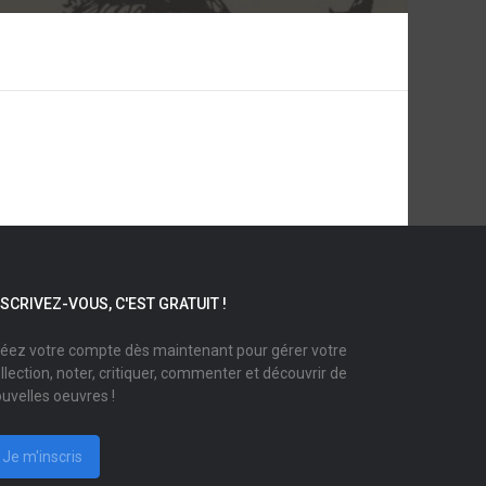
NSCRIVEZ-VOUS, C'EST GRATUIT !
éez votre compte dès maintenant pour gérer votre
llection, noter, critiquer, commenter et découvrir de
uvelles oeuvres !
Je m'inscris