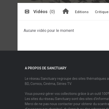
Vidéos
(0)
Editions
Critique
Aucune vidéo pour le moment
A PROPOS DE SANCTUARY
Le réseau Sanctuary regroupe des sites thématiques 
BD, Comics, Cinéma, Séries TV.
Vous pouvez gérer vos collections grâce à un outil 100%
Les sites du réseau Sanctuary sont des sites d'informati
Merci de ne pas nous contacter pour obtenir du scantr