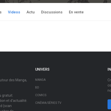
s
Videos
Actu
Discussions
En vente
UNIVERS
I
autour des Manga,
MANGA
Cr
co
BD
no
 gratuit.
COMICS
on et d'actualité.
CINÉMA/SÉRIES TV
ad (scan