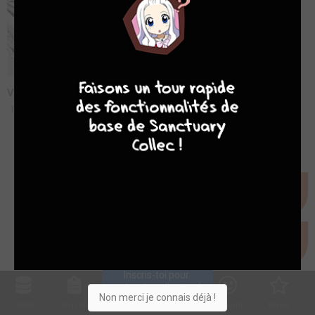
9
7
6
6
Valkyrie Apocalypse - Bande annonce VF
lun. 2 sept. 2019
Inscris-toi pour 
entrer ta collection !
Non merci je connais déjà !
Collec
Shop. list
Planning
Animes
Découvrir
Envies