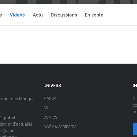
s
Videos
Actu
Discussions
En vente
UNIVERS
I
autour des Manga,
MANGA
Cr
co
BD
no
 gratuit.
COMICS
on et d'actualité.
CINÉMA/SÉRIES TV
ad (scan