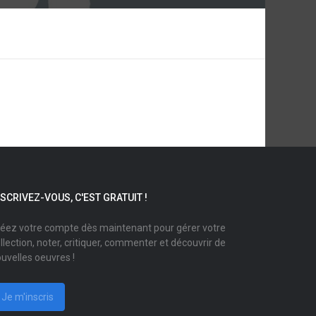
NSCRIVEZ-VOUS, C'EST GRATUIT !
éez votre compte dès maintenant pour gérer votre
llection, noter, critiquer, commenter et découvrir de
uvelles oeuvres !
Je m'inscris