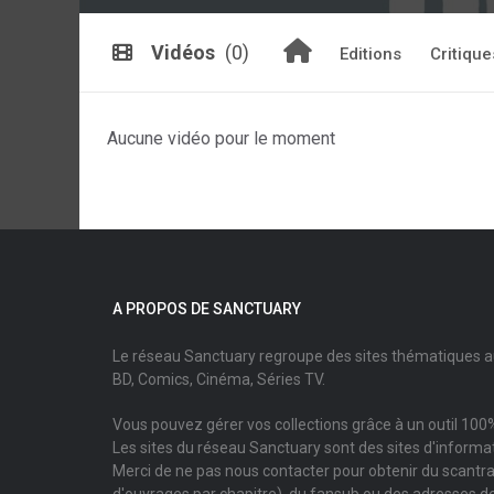
Vidéos
(0)
Editions
Critique
Aucune vidéo pour le moment
A PROPOS DE SANCTUARY
Le réseau Sanctuary regroupe des sites thématiques 
BD, Comics, Cinéma, Séries TV.
Vous pouvez gérer vos collections grâce à un outil 100%
Les sites du réseau Sanctuary sont des sites d'informati
Merci de ne pas nous contacter pour obtenir du scantr