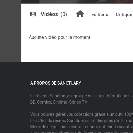
Vidéos
(0)
Editions
Critique
Aucune vidéo pour le moment
A PROPOS DE SANCTUARY
Le réseau Sanctuary regroupe des sites thématiques 
BD, Comics, Cinéma, Séries TV.
Vous pouvez gérer vos collections grâce à un outil 100%
Les sites du réseau Sanctuary sont des sites d'informati
Merci de ne pas nous contacter pour obtenir du scantr