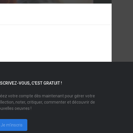
NSCRIVEZ-VOUS, C'EST GRATUIT !
éez votre compte dès maintenant pour gérer votre
llection, noter, critiquer, commenter et découvrir de
uvelles oeuvres !
Je m'inscris