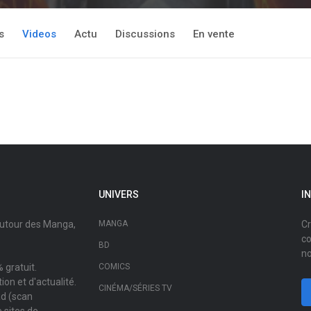
s
Videos
Actu
Discussions
En vente
UNIVERS
I
autour des Manga,
MANGA
Cr
co
BD
no
 gratuit.
COMICS
on et d'actualité.
CINÉMA/SÉRIES TV
ad (scan