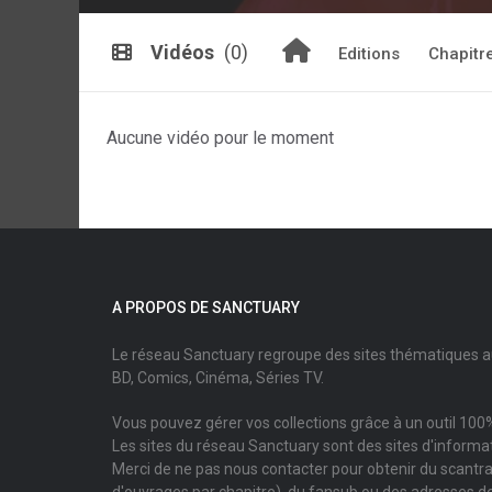
Vidéos
(0)
Editions
Chapitr
Aucune vidéo pour le moment
A PROPOS DE SANCTUARY
Le réseau Sanctuary regroupe des sites thématiques 
BD, Comics, Cinéma, Séries TV.
Vous pouvez gérer vos collections grâce à un outil 100%
Les sites du réseau Sanctuary sont des sites d'informati
Merci de ne pas nous contacter pour obtenir du scantr