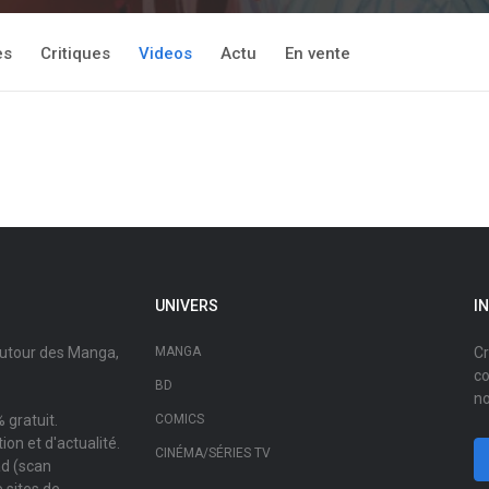
es
Critiques
Videos
Actu
En vente
UNIVERS
I
autour des Manga,
MANGA
Cr
co
BD
no
 gratuit.
COMICS
on et d'actualité.
CINÉMA/SÉRIES TV
ad (scan