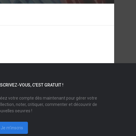
NSCRIVEZ-VOUS, C'EST GRATUIT !
éez votre compte dès maintenant pour gérer votre
llection, noter, critiquer, commenter et découvrir de
uvelles oeuvres !
Je m'inscris