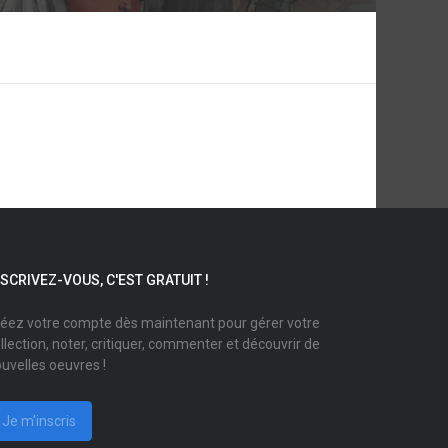
NSCRIVEZ-VOUS, C'EST GRATUIT !
éez votre compte dès maintenant pour gérer votre
llection, noter, critiquer, commenter et découvrir de
uvelles oeuvres !
Je m'inscris