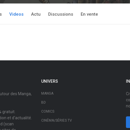
s
Videos
Actu
Discussions
En vente
UNIVERS
I
autour des Manga,
MANGA
Cr
co
BD
no
 gratuit.
COMICS
on et d'actualité.
CINÉMA/SÉRIES TV
ad (scan