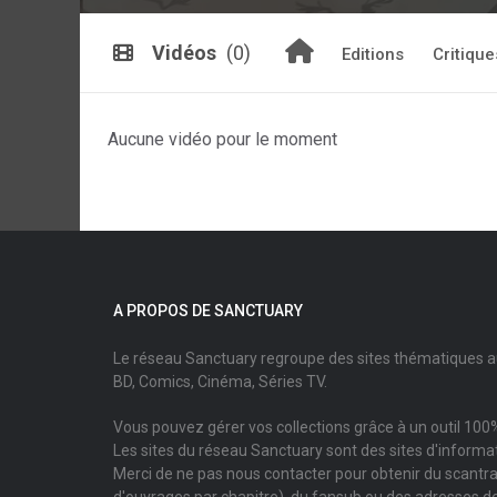
Vidéos
(0)
Editions
Critique
Aucune vidéo pour le moment
A PROPOS DE SANCTUARY
Le réseau Sanctuary regroupe des sites thématiques 
BD, Comics, Cinéma, Séries TV.
Vous pouvez gérer vos collections grâce à un outil 100%
Les sites du réseau Sanctuary sont des sites d'informati
Merci de ne pas nous contacter pour obtenir du scantr