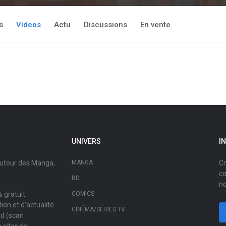
s
Videos
Actu
Discussions
En vente
UNIVERS
I
autour des Manga,
MANGA
Cr
co
BD
no
 gratuit.
COMICS
on et d'actualité.
CINÉMA/SÉRIES TV
ad (scan