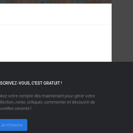
NSCRIVEZ-VOUS, C'EST GRATUIT !
éez votre compte dès maintenant pour gérer votre
llection, noter, critiquer, commenter et découvrir de
uvelles oeuvres !
Je m'inscris