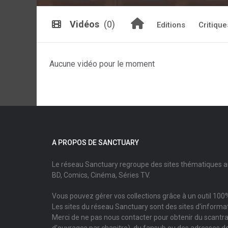
Vidéos
(0)
Editions
Critique
Aucune vidéo pour le moment
A PROPOS DE SANCTUARY
Le réseau Sanctuary regroupe des sites thématiques 
BD, Comics, Cinéma, Séries TV.
Vous pouvez gérer vos collections grâce à un outil 100%
Les sites du réseau Sanctuary sont des sites d'informati
Merci de ne pas nous contacter pour obtenir du scantr