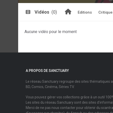
Vidéos
(0)
Editions
Critique
Aucune vidéo pour le moment
A PROPOS DE SANCTUARY
Le réseau Sanctuary regroupe des sites thématiques 
BD, Comics, Cinéma, Séries TV.
Vous pouvez gérer vos collections grâce à un outil 100%
Les sites du réseau Sanctuary sont des sites d'informati
Merci de ne pas nous contacter pour obtenir du scantr