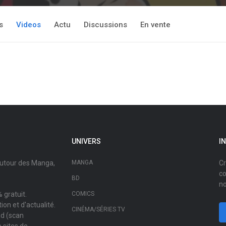
s
Videos
Actu
Discussions
En vente
UNIVERS
I
autour des Manga,
MANGA
Cr
co
BD
no
 gratuit.
COMICS
on et d'actualité.
CINÉMA/SÉRIES TV
ad (scan