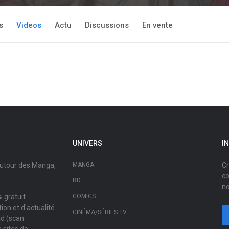
s
Videos
Actu
Discussions
En vente
UNIVERS
I
autour des Manga,
MANGA
Cr
co
BD
no
 gratuit.
COMICS
on et d'actualité.
CINÉMA/SÉRIES TV
ad (scan