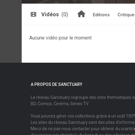
Vidéos
(0)
Editions
Critique
Aucune vidéo pour le moment
A PROPOS DE SANCTUARY
Le réseau Sanctuary regroupe des sites thématiques 
BD, Comics, Cinéma, Séries TV.
Vous pouvez gérer vos collections grâce à un outil 100%
Les sites du réseau Sanctuary sont des sites d'informati
Merci de ne pas nous contacter pour obtenir du scantr