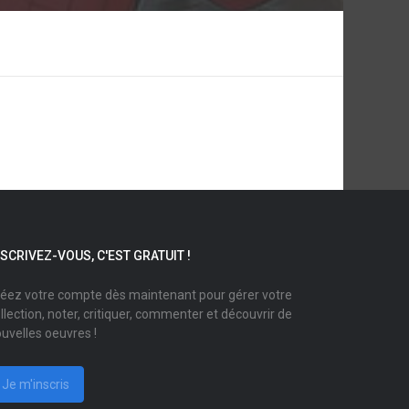
NSCRIVEZ-VOUS, C'EST GRATUIT !
éez votre compte dès maintenant pour gérer votre
llection, noter, critiquer, commenter et découvrir de
uvelles oeuvres !
Je m'inscris