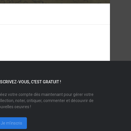
NSCRIVEZ-VOUS, C'EST GRATUIT !
éez votre compte dès maintenant pour gérer votre
llection, noter, critiquer, commenter et découvrir de
uvelles oeuvres !
Je m'inscris