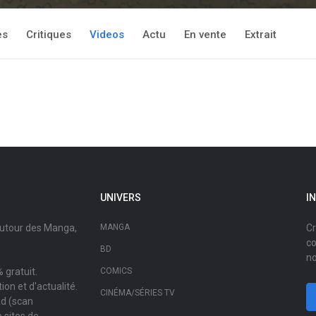
es
Critiques
Videos
Actu
En vente
Extrait
UNIVERS
I
autour des Manga,
MANGA
Cr
co
BD
no
 gratuit.
COMICS
on et d'actualité.
CINÉMA/SÉRIES TV
ad (scan