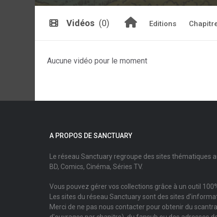
Vidéos
(0)
Editions
Chapitr
Aucune vidéo pour le moment
A PROPOS DE SANCTUARY
Le réseau Sanctuary regroupe des sites thématiques 
BD, Comics, Cinéma, Séries TV.
Vous pouvez gérer vos collections grâce à un outil 100%
Les sites du réseau Sanctuary sont des sites d'informati
Merci de ne pas nous contacter pour obtenir du scantr