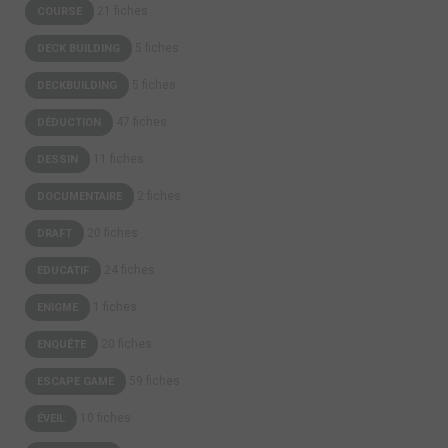
21 fiches
COURSE
5 fiches
DECK BUILDING
5 fiches
DECKBUILDING
47 fiches
DÉDUCTION
11 fiches
DESSIN
2 fiches
DOCUMENTAIRE
20 fiches
DRAFT
24 fiches
EDUCATIF
1 fiches
ENIGME
20 fiches
ENQUÊTE
59 fiches
ESCAPE GAME
10 fiches
ÉVEIL