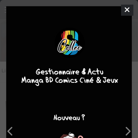
Les jeux du genre programmation
Liste des oeuvres
(4)
Liste des genres
-