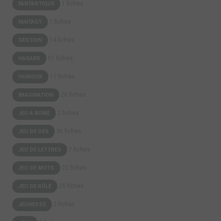
1 fiches
FANTASTIQUE
1 fiches
FANTASY
14 fiches
GESTION
51 fiches
HASARD
11 fiches
HUMOUR
26 fiches
IMAGINATION
2 fiches
JEU À BOIRE
36 fiches
JEU DE DÉS
7 fiches
JEU DE LETTRES
22 fiches
JEU DE MOTS
25 fiches
JEU DE RÔLE
2 fiches
JEUNESSE