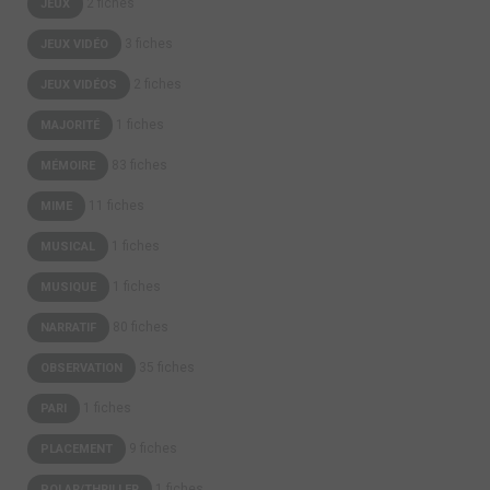
2 fiches
JEUX
3 fiches
JEUX VIDÉO
2 fiches
JEUX VIDÉOS
1 fiches
MAJORITÉ
83 fiches
MÉMOIRE
11 fiches
MIME
1 fiches
MUSICAL
1 fiches
MUSIQUE
80 fiches
NARRATIF
35 fiches
OBSERVATION
1 fiches
PARI
9 fiches
PLACEMENT
1 fiches
POLAR/THRILLER