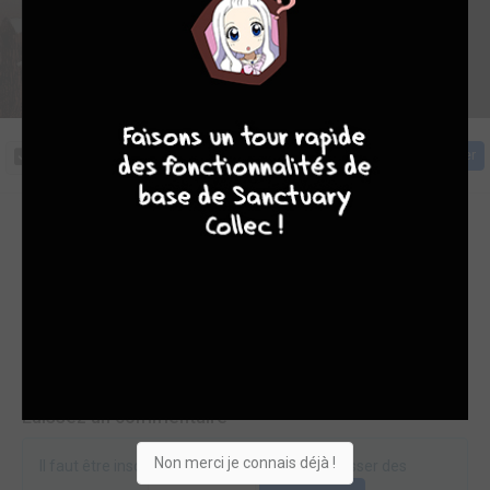
4
7
8
7
Cliquez sur la couverture pour commencer la lecture
Acheter
Commentaires (0)
Pas encore de commentaire sur cette lecture en ligne
Laissez un commentaire
Non merci je connais déjà !
Il faut être inscrit et connecté pour pouvoir laisser des