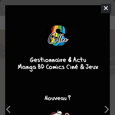
Accueil
Lecture en ligne
Les cahiers russes - La guerre oubliée du Caucase