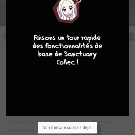
Cliquez sur la couverture pour commencer la lecture
4
7
8
7
Acheter
Commentaires (0)
Pas encore de commentaire sur cette lecture en ligne
Laissez un commentaire
Il faut être inscrit et connecté pour pouvoir laisser des
Non merci je connais déjà !
commentaires.
Connexion
Inscription