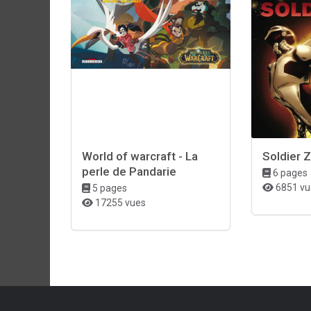
World of warcraft - La
Soldier 
perle de Pandarie
6 pages
6851 vu
5 pages
17255 vues