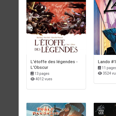
L'étoffe des légendes -
Lando #
L'Obscur
11 page
3524 vu
13 pages
4012 vues