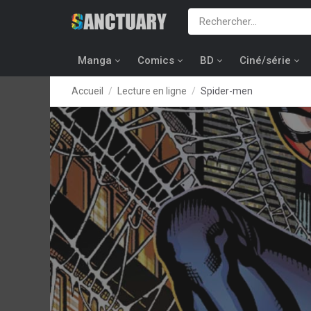
Manga
Comics
BD
Ciné/série
Accueil
Lecture en ligne
Spider-men