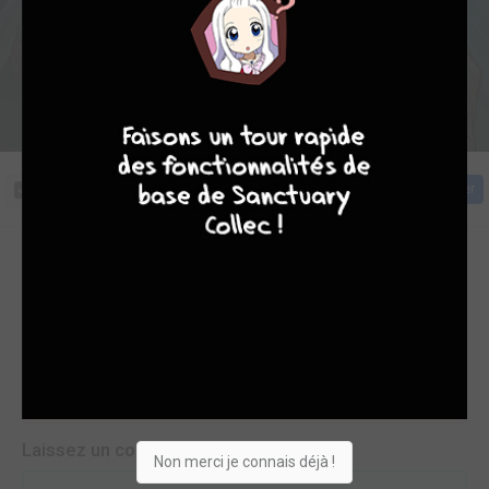
7
8
8
10
Cliquez sur la couverture pour commencer la lecture
Acheter
Commentaires (0)
Pas encore de commentaire sur cette lecture en ligne
Laissez un commentaire
Non merci je connais déjà !