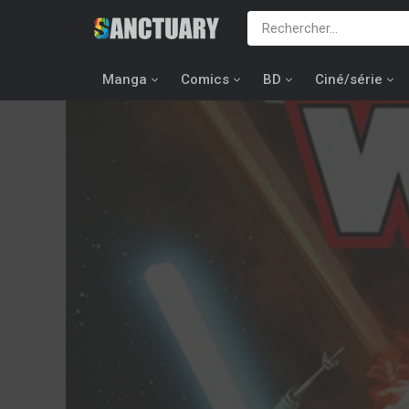
Manga
Comics
BD
Ciné/série