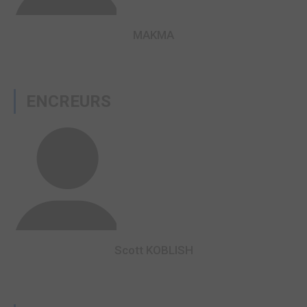
MAKMA
ENCREURS
Scott KOBLISH