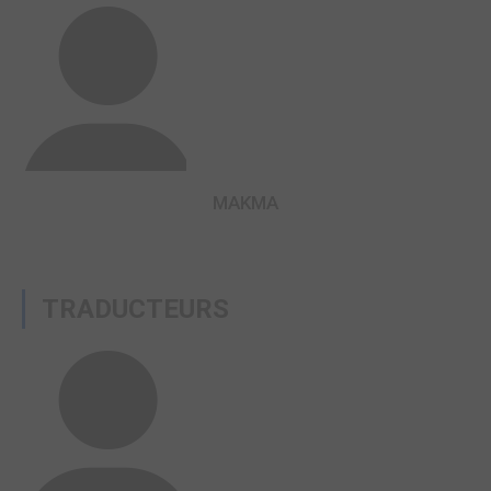
MAKMA
TRADUCTEURS