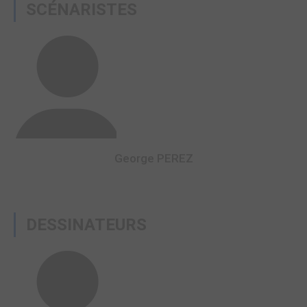
SCÉNARISTES
George PEREZ
DESSINATEURS