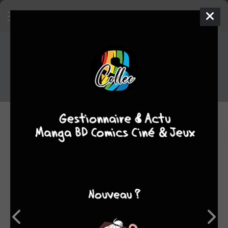
Tout le staff de Utopie 3
SCÉNARISTES