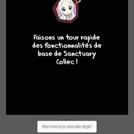
9
8
9
8
RODOLPHE
DESSINATEURS
GRIFFO
Non merci je connais déjà !