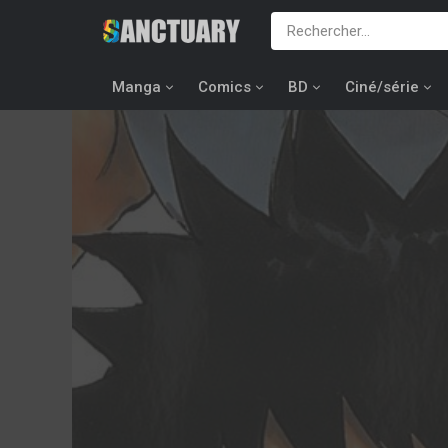
Manga
Comics
BD
Ciné/série