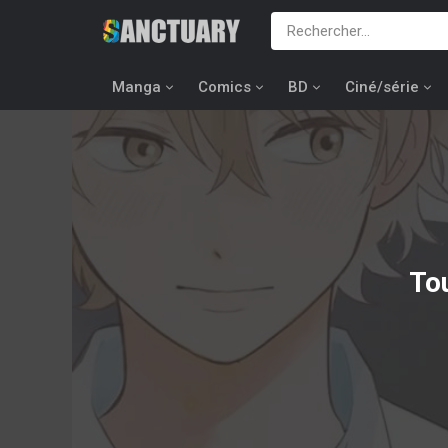
Manga
Comics
BD
Ciné/série
Tou