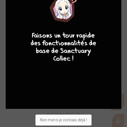
7
8
7
9
Billy BALIBALLY
SCÉNARISTES
Billy BALIBALLY
Non merci je connais déjà !