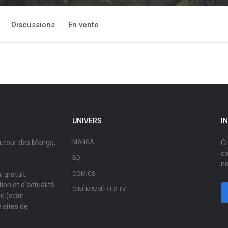
Discussions
En vente
UNIVERS
I
autour des Manga,
MANGA
Cr
co
BD
no
 gratuit.
COMICS
on et d'actualité.
CINÉMA/SÉRIES TV
ad (scan
 sites de