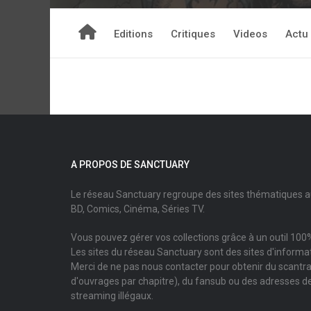
Editions
Critiques
Videos
Actu
A PROPOS DE SANCTUARY
Le réseau Sanctuary regroupe des sites thématiques 
BD, Comics, Cinéma, Séries TV.
Vous pouvez gérer vos collections grâce à un outil 100%
Les sites du réseau Sanctuary sont des sites d'informati
Merci de ne pas nous contacter pour obtenir du scantr
d'ouvrages par chapitre), du fansub ou des adresses de
streaming illégaux.