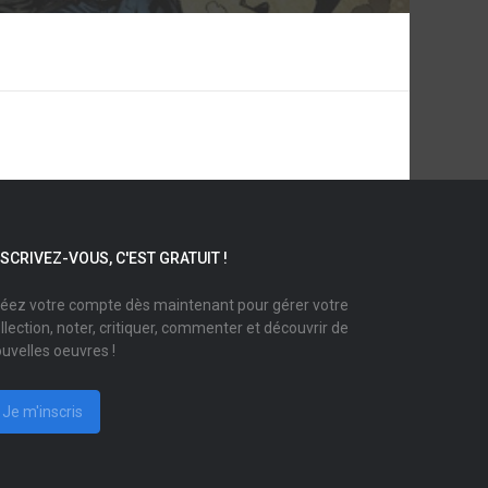
NSCRIVEZ-VOUS, C'EST GRATUIT !
éez votre compte dès maintenant pour gérer votre
llection, noter, critiquer, commenter et découvrir de
uvelles oeuvres !
Je m'inscris