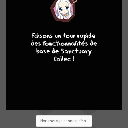
SON TOP 5
Manga
BD
Comics
Films/séries
9
8
9
8
Non merci je connais déjà !