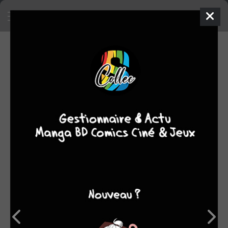
SA COLLECTION
236
103
manga
BD
10
16
comics
films/séries