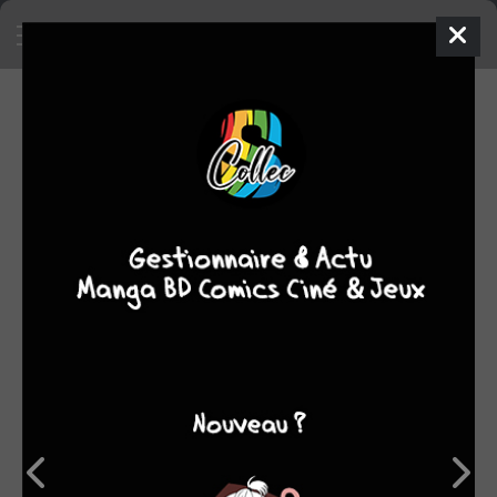
SA COLLECTION
471
manga
SON TOP 5
Manga
BD
Comics
Films/séries