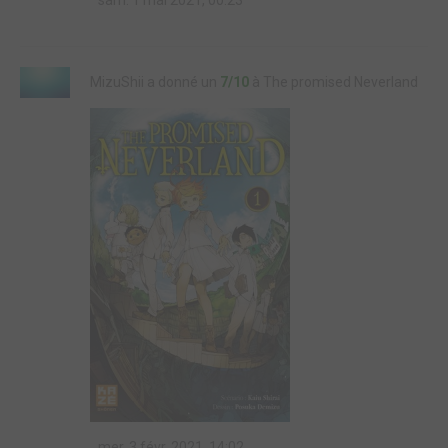
sam. 1 mai 2021, 00:23
MizuShii a donné un
7/10
à The promised Neverland
mer. 3 févr. 2021, 14:02