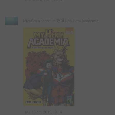
MizuShii a donné un
7/10
à My Hero Academia
jeu. 10 oct. 2019, 19:14