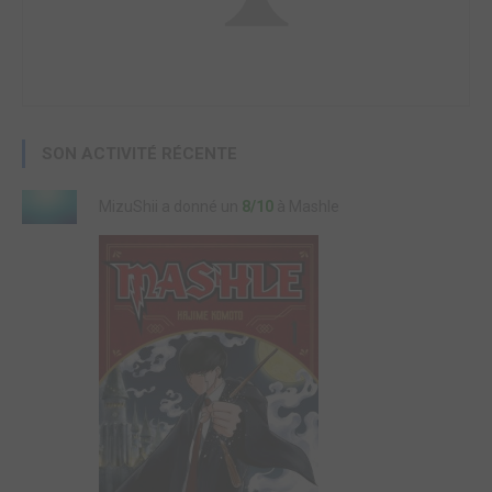
SON ACTIVITÉ RÉCENTE
MizuShii a donné un
8/10
à Mashle