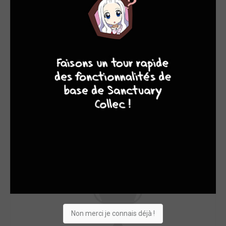
7
8
7
8
Non merci je connais déjà !