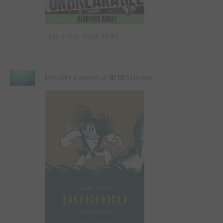
lun. 7 févr. 2022, 12:42
MizuShii a donné un
8/10
à Dororo