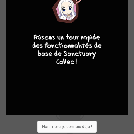
9
8
9
8
Non merci je connais déjà !