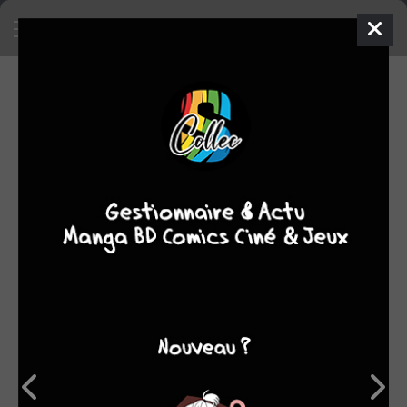
SA COLLECTION
1987
manga
SON TOP 5
Manga
BD
Comics
Films/séries