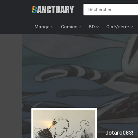
Manga
Comics
BD
Ciné/série
Jotaro083!