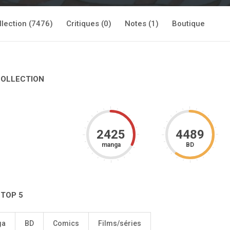
llection (7476)
Critiques (0)
Notes (1)
Boutique
COLLECTION
2425
4489
manga
BD
 TOP 5
ga
BD
Comics
Films/séries