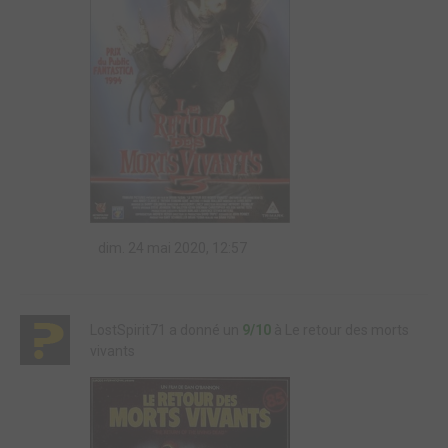
dim. 24 mai 2020, 12:57
LostSpirit71 a donné un
9/10
à Le retour des morts
vivants