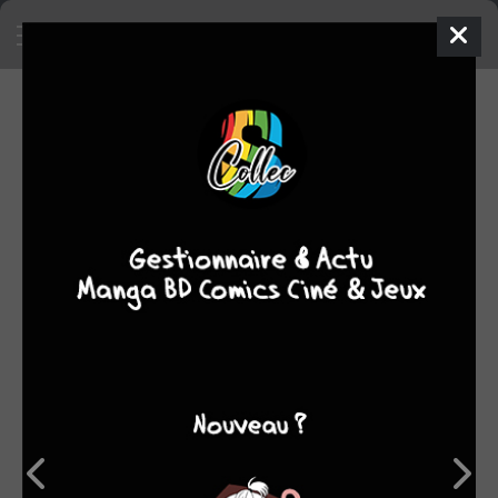
SA COLLECTION
727
manga
SON TOP 5
Manga
BD
Comics
Films/séries