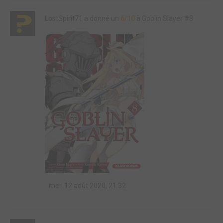
LostSpirit71 a donné un
6/10
à Goblin Slayer #8
mer. 12 août 2020, 21:32