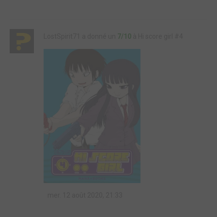
LostSpirit71 a donné un
7/10
à Hi score girl #4
mer. 12 août 2020, 21:33