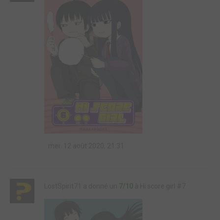
mer. 12 août 2020, 21:31
LostSpirit71 a donné un
7/10
à Hi score girl #7