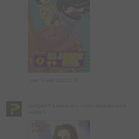
mer. 12 août 2020, 21:31
LostSpirit71 a donné un
6/10
à Le retour des morts
vivants 3