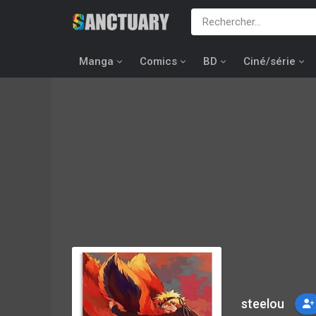
Manga
Comics
BD
Ciné/série
steelou