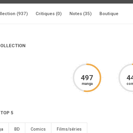
llection (937)
Critiques (0)
Notes (35)
Boutique
COLLECTION
497
4
manga
com
 TOP 5
ga
BD
Comics
Films/séries