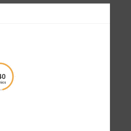
40
ics