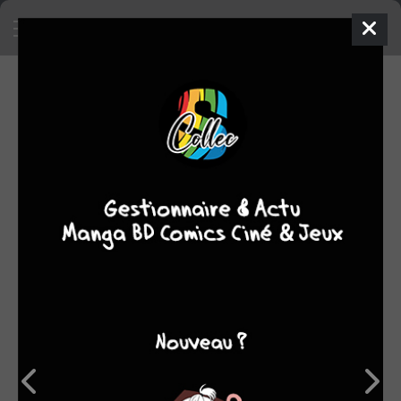
SA COLLECTION
SON TOP 5
Manga
BD
Comics
Films/séries