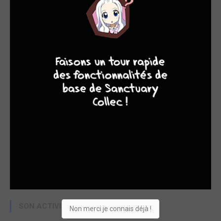
9
8
9
8
SON ACTIVITÉ RÉCENTE
Non merci je connais déjà !