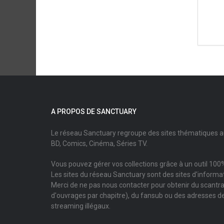
A PROPOS DE SANCTUARY
Le réseau Sanctuary regroupe des sites thématiques 
BD, Comics, Cinéma, Séries TV.
Vous pouvez gérer vos collections grâce à un outil 100%
Les sites du réseau Sanctuary sont des sites d'informati
Merci de ne pas nous contacter pour obtenir du scantr
d'ouvrages par chapitre), du fansub ou des adresses de
streaming illégaux.