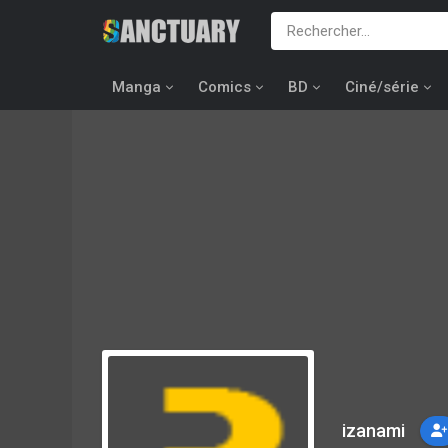
Manga
Comics
BD
Ciné/série
izanami