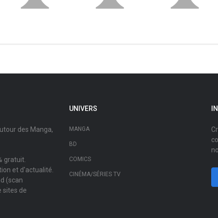
UNIVERS
I
autour des Manga,
MANGA
Cr
co
BD
no
 gratuit.
COMICS
on et d'actualité.
CINÉMA/SÉRIES TV
ad (scan
 sites de