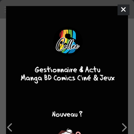
SA COLLECTION
SON TOP 5
Manga
BD
Comics
Films/séries