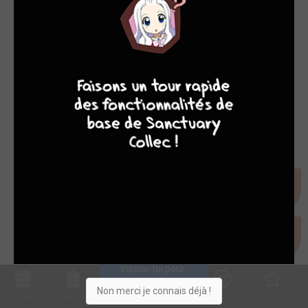
9
8
9
8
Inscris-toi pour 
entrer ta collection !
Non merci je connais déjà !
Collec
Shop. list
Planning
Animes
Découvrir
Envies