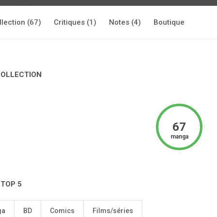
llection (67)
Critiques (1)
Notes (4)
Boutique
COLLECTION
67
manga
 TOP 5
ga
BD
Comics
Films/séries