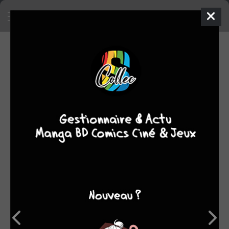
SA COLLECTION
64
manga
SON TOP 5
Manga
BD
Comics
Films/séries