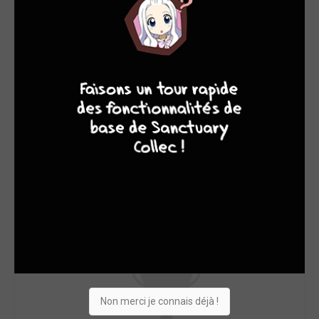
9
8
9
8
Non merci je connais déjà !