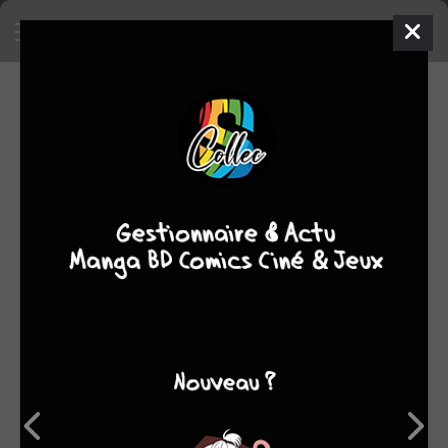
SA COLLECTION
295
52
manga
BD
662
1
comics
films/séries