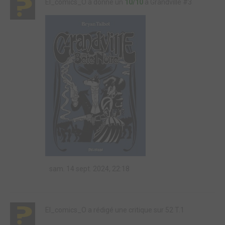
El_comics_O a donné un
10/10
à Grandville #3
sam. 14 sept. 2024, 22:18
El_comics_O a rédigé une critique sur 52 T.1