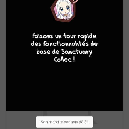
1
jeux
9
8
9
8
SON TOP 5
Manga
BD
Comics
Films/séries
Non merci je connais déjà !