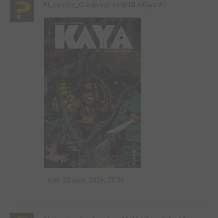
El_comics_O a donné un
9/10
à Kaya #2
mer. 25 sept. 2024, 23:34