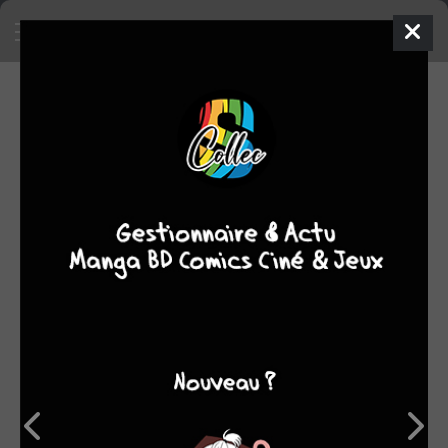
SA COLLECTION
SON TOP 5
Manga
BD
Comics
Films/séries