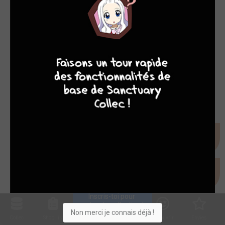
9
8
9
8
Inscris-toi pour 
entrer ta collection !
Non merci je connais déjà !
Collec
Shop. list
Planning
Animes
Découvrir
Envies